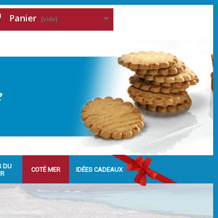
Panier
(vide)
S DU
COTÉ MER
IDÉES CADEAUX
IR