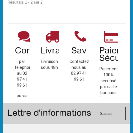
Résultats 1 - 2 sur 2.
Contact
Livraison
Sav
Paiemen
Sécuris
par
Livraison
Contactez-
téléphone
sous 48h
nous au
Paiement
au 02
02 97 41
100%
97 41
99 61
sécurisé
99 61
par carte
bancaire
ou via
(Mastercard,
le
Visa, ...) et
formulaire
Lettre d'informations
chèque.
de
contact