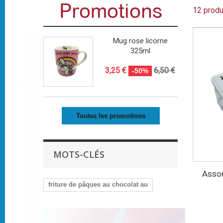
Promotions
12 produ
Mug rose licorne
325ml
3,25 €
6,50 €
-50%
Toutes les promotions
MOTS-CLÉS
Assor
friture de pâques au chocolat au