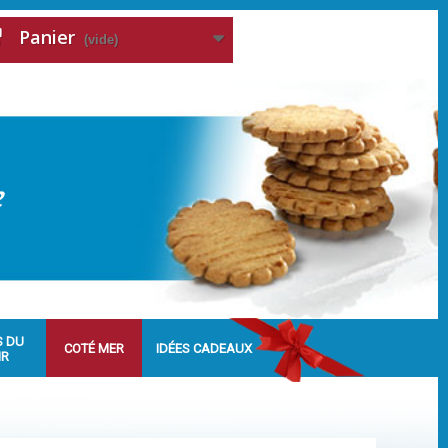
Panier
(vide)
S DU
COTÉ MER
IDÉES CADEAUX
IR