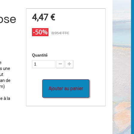
rose
4,47 €
-50%
8,95 €
TTC
Quantité
e
is une
ut
lan de
cm)
Ajouter au panier
e à la