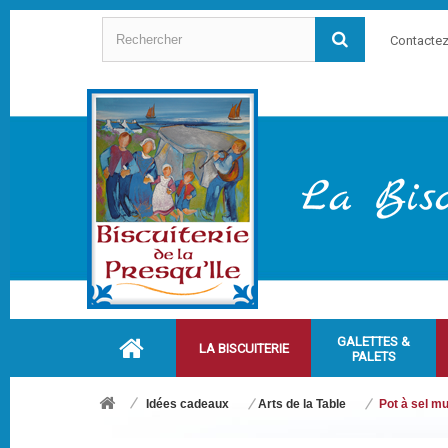
Contacte
GALETTES &
LA BISCUITERIE
PALETS
Idées cadeaux
Arts de la Table
Pot à sel mu