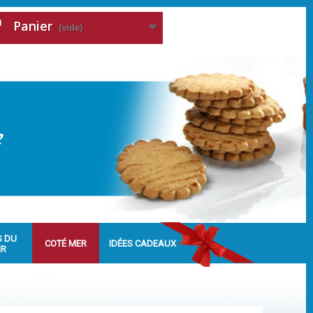
Panier
(vide)
S DU
COTÉ MER
IDÉES CADEAUX
IR