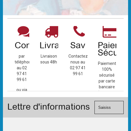
Contact
Livraison
Sav
Paiemen
Sécuris
par
Livraison
Contactez-
téléphone
sous 48h
nous au
Paiement
au 02
02 97 41
100%
97 41
99 61
sécurisé
99 61
par carte
bancaire
ou via
(Mastercard,
le
Visa, ...) et
formulaire
Lettre d'informations
chèque.
de
contact