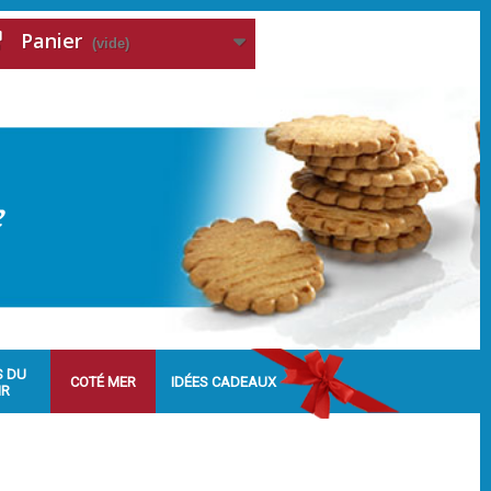
Panier
(vide)
S DU
COTÉ MER
IDÉES CADEAUX
IR