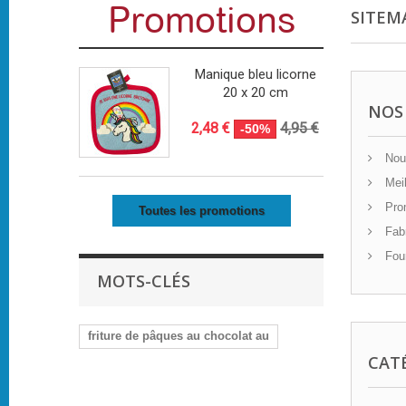
Promotions
SITEM
Manique bleu licorne
20 x 20 cm
NOS
2,48 €
4,95 €
-50%
Nouv
Meil
Pro
Toutes les promotions
Fabr
Four
MOTS-CLÉS
friture de pâques au chocolat au
CAT