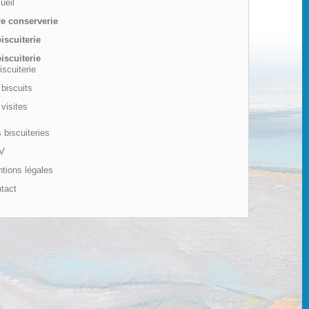
ueil
re conserverie
iscuiterie
iscuiterie
iscuiterie
biscuits
visites
biscuiteries
V
tions légales
tact