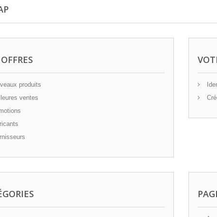
AP
 OFFRES
VOT
eaux produits
Iden
leures ventes
Cré
motions
icants
nisseurs
ÉGORIES
PAG