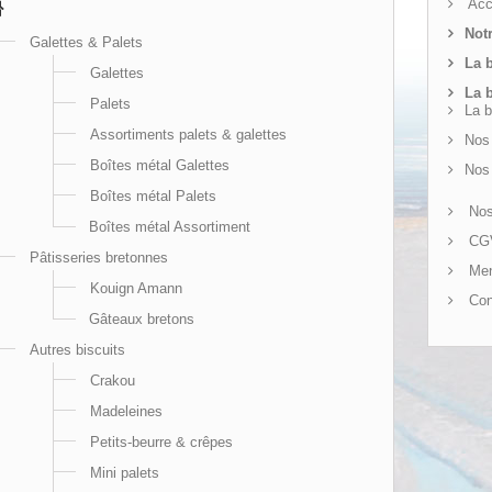
Acc
Not
Galettes & Palets
La b
Galettes
La b
Palets
La b
Assortiments palets & galettes
Nos 
Boîtes métal Galettes
Nos 
Boîtes métal Palets
Nos 
Boîtes métal Assortiment
CG
Pâtisseries bretonnes
Men
Kouign Amann
Con
Gâteaux bretons
Autres biscuits
Crakou
Madeleines
Petits-beurre & crêpes
Mini palets