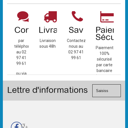
Contact
Livraison
Sav
Paiemen
Sécuris
par
Livraison
Contactez-
téléphone
sous 48h
nous au
Paiement
au 02
02 97 41
100%
97 41
99 61
sécurisé
99 61
par carte
bancaire
ou via
(Mastercard,
le
Visa, ...) et
formulaire
Lettre d'informations
chèque.
de
contact