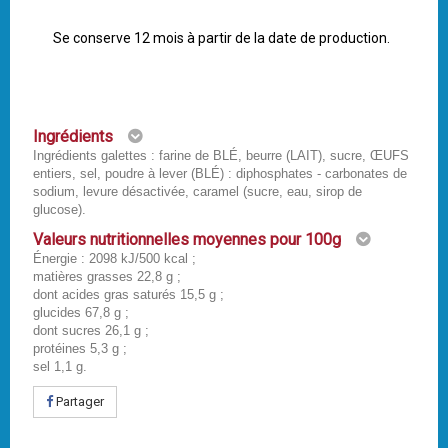
Se conserve 12 mois à partir de la date de production.
Ingrédients
Ingrédients galettes : farine de BLÉ, beurre (LAIT), sucre, ŒUFS
entiers, sel, poudre à lever (BLÉ) : diphosphates - carbonates de
sodium, levure désactivée, caramel (sucre, eau, sirop de
glucose).
Valeurs nutritionnelles moyennes pour 100g
Énergie : 2098 kJ/500 kcal ;
matières grasses 22,8 g ;
dont acides gras saturés 15,5 g ;
glucides 67,8 g ;
dont sucres 26,1 g ;
protéines 5,3 g ;
sel 1,1 g.
Partager