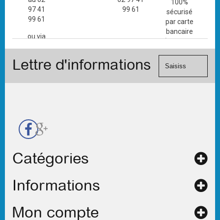
100%
97 41
99 61
sécurisé
99 61
par carte
bancaire
ou via
(Mastercard,
le
Visa, ...) et
formulaire
Lettre d'informations
chèque.
de
contact
Catégories
Informations
Mon compte