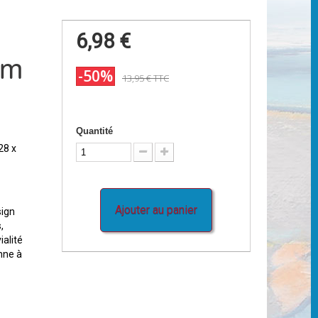
6,98 €
cm
-50%
13,95 €
TTC
Quantité
28 x
Ajouter au panier
sign
,
alité
nne à