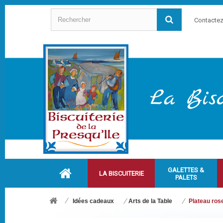
Contacte
GALETTES &
LA BISCUITERIE
PALETS
Idées cadeaux
Arts de la Table
Plateau ros