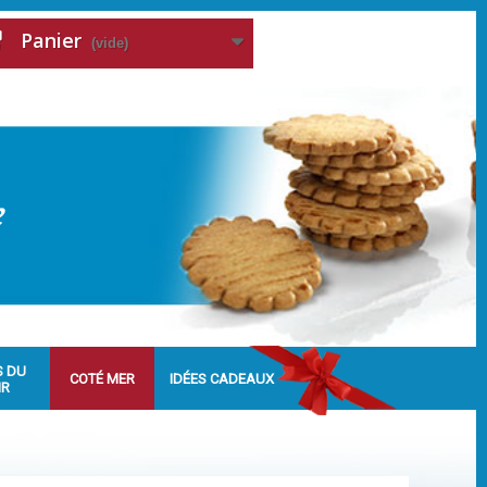
Panier
(vide)
S DU
COTÉ MER
IDÉES CADEAUX
IR