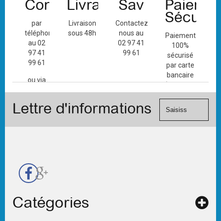
Contact
Livraison
Sav
Paiemen
Sécuris
par
Livraison
Contactez-
téléphone
sous 48h
nous au
Paiement
au 02
02 97 41
100%
97 41
99 61
sécurisé
99 61
par carte
bancaire
ou via
(Mastercard,
le
Visa, ...) et
formulaire
Lettre d'informations
chèque.
de
contact
Catégories