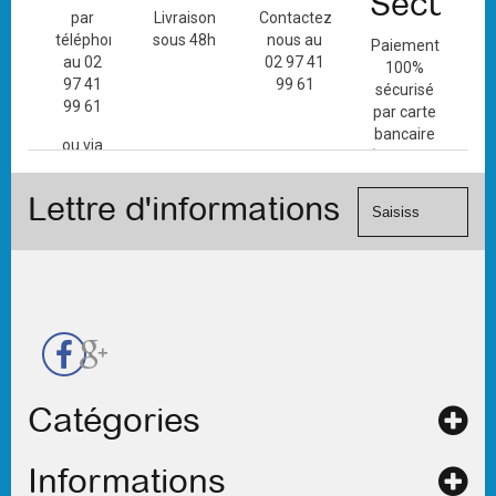
Sécuris
par
Livraison
Contactez-
téléphone
sous 48h
nous au
Paiement
au 02
02 97 41
100%
97 41
99 61
sécurisé
99 61
par carte
bancaire
ou via
(Mastercard,
le
Visa, ...) et
formulaire
Lettre d'informations
chèque.
de
contact
Catégories
Informations