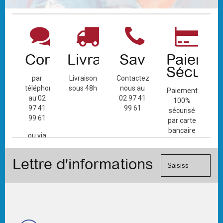
Contact
Livraison
Sav
Paiemen
Sécuris
par
Livraison
Contactez-
téléphone
sous 48h
nous au
Paiement
au 02
02 97 41
100%
97 41
99 61
sécurisé
99 61
par carte
bancaire
ou via
(Mastercard,
le
Visa, ...) et
formulaire
Lettre d'informations
chèque.
de
contact