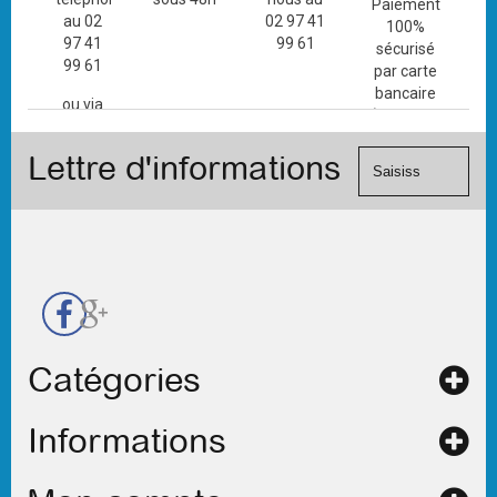
Paiement
au 02
02 97 41
100%
97 41
99 61
sécurisé
99 61
par carte
bancaire
ou via
(Mastercard,
le
Visa, ...) et
formulaire
Lettre d'informations
chèque.
de
contact
Catégories
Informations