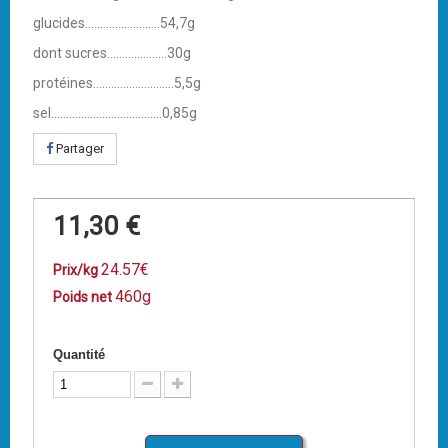
glucides.........................54,7g
dont sucres....................30g
protéines...........................5,5g
sel.....................................0,85g
Partager
11,30 €
24.57€
Prix/kg
460g
Poids net
Quantité