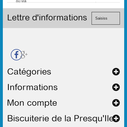
ou via
(Mastercard,
le
Visa, ...) et
formulaire
Lettre d'informations
chèque.
de
contact
Catégories
Informations
Mon compte
Biscuiterie de la Presqu'Ile