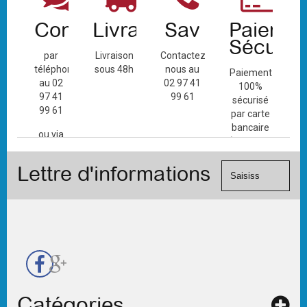
Contact
Livraison
Sav
Paiemen
Sécuris
par
Livraison
Contactez-
téléphone
sous 48h
nous au
Paiement
au 02
02 97 41
100%
97 41
99 61
sécurisé
99 61
par carte
bancaire
ou via
(Mastercard,
le
Visa, ...) et
formulaire
Lettre d'informations
chèque.
de
contact
Catégories