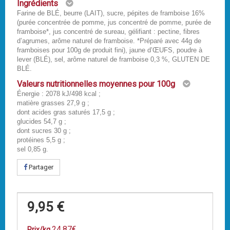
Ingrédients
Farine de BLÉ, beurre (LAIT), sucre, pépites de framboise 16%
(purée concentrée de pomme, jus concentré de pomme, purée de
framboise*, jus concentré de sureau, gélifiant : pectine, fibres
d’agrumes, arôme naturel de framboise. *Préparé avec 44g de
framboises pour 100g de produit fini), jaune d’ŒUFS, poudre à
lever (BLÉ), sel, arôme naturel de framboise 0,3 %, GLUTEN DE
BLÉ.
Valeurs nutritionnelles moyennes pour 100g
Énergie : 2078 kJ/498 kcal ;
matière grasses 27,9 g ;
dont acides gras saturés 17,5 g ;
glucides 54,7 g ;
dont sucres 30 g ;
protéines 5,5 g ;
sel 0,85 g.
Partager
9,95 €
24.87€
Prix/kg