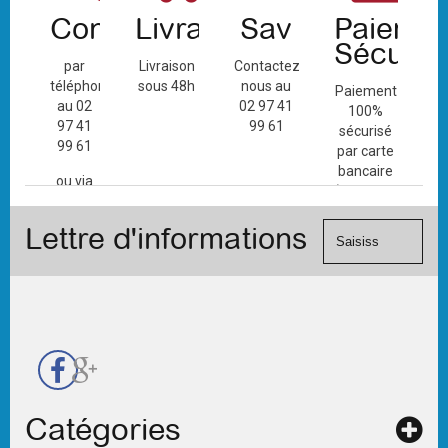
Contact
Livraison
Sav
Paiemen
Sécuris
par
Livraison
Contactez-
téléphone
sous 48h
nous au
Paiement
au 02
02 97 41
100%
97 41
99 61
sécurisé
99 61
par carte
bancaire
ou via
(Mastercard,
le
Visa, ...) et
formulaire
Lettre d'informations
chèque.
de
contact
Catégories