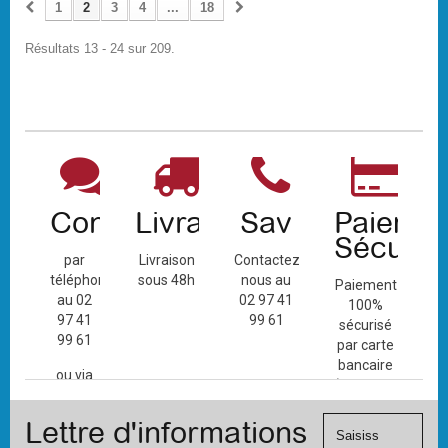
1
2
3
4
...
18
Résultats 13 - 24 sur 209.
Contact
Livraison
Sav
Paiemen
Sécuris
par
Livraison
Contactez-
téléphone
sous 48h
nous au
Paiement
au 02
02 97 41
100%
97 41
99 61
sécurisé
99 61
par carte
bancaire
ou via
(Mastercard,
le
Visa, ...) et
formulaire
Lettre d'informations
chèque.
de