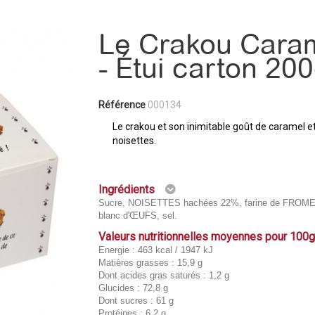
Le Crakou Cara
- Étui carton 20
Référence
000134
Le crakou et son inimitable goût de caramel e
noisettes.
Ingrédients
Sucre, NOISETTES hachées 22%, farine de FROME
blanc d'ŒUFS, sel.
Valeurs nutritionnelles moyennes pour 100
Energie : 463 kcal / 1947 kJ
Matières grasses : 15,9 g
Dont acides gras saturés : 1,2 g
Glucides : 72,8 g
Dont sucres : 61 g
Protéines : 6,2 g