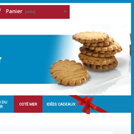
Panier
(vide)
S DU
COTÉ MER
IDÉES CADEAUX
IR