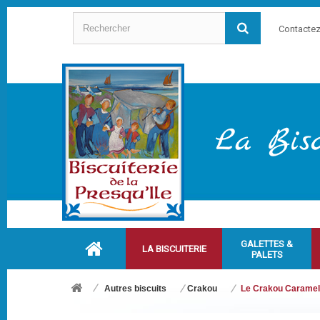
Contacte
GALETTES &
LA BISCUITERIE
PALETS
Autres biscuits
Crakou
Le Crakou Caramel 