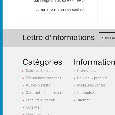
par téléphone au 02 97 41 99 61
ou via le formulaire de contact
Lettre d'informations
Catégories
Informatio
Galettes & Palets
Promotions
Pâtisseries bretonnes
Nouveaux produits
Autres biscuits
Meilleures ventes
Caramel au beurre salé
Contactez-nous
Produits du terroir
sitemap
Coté Mer
Idées cadeaux