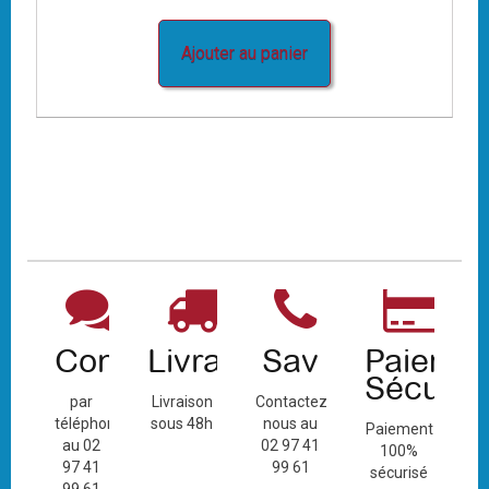
Ajouter au panier
Contact
Livraison
Sav
Paiemen
Sécuris
par
Livraison
Contactez-
téléphone
sous 48h
nous au
Paiement
au 02
02 97 41
100%
97 41
99 61
sécurisé