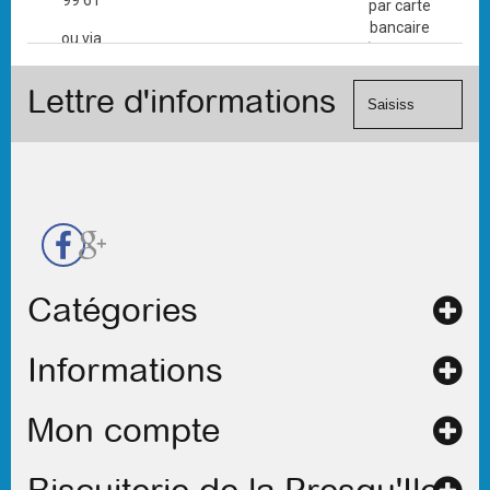
99 61
par carte
bancaire
ou via
(Mastercard,
le
Visa, ...) et
formulaire
Lettre d'informations
chèque.
de
contact
Catégories
Informations
Mon compte