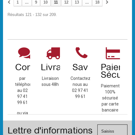
1
...
9
10
11
12
13
...
18
Résultats 121 - 132 sur 209.
Contact
Livraison
Sav
Paiemen
Sécuris
par
Livraison
Contactez-
téléphone
sous 48h
nous au
Paiement
au 02
02 97 41
100%
97 41
99 61
sécurisé
99 61
par carte
bancaire
ou via
(Mastercard,
le
Visa, ...) et
formulaire
Lettre d'informations
chèque.
de