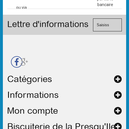
bancaire
ou via
(Mastercard,
le
Visa, ...) et
formulaire
Lettre d'informations
chèque.
de
contact
Catégories
Informations
Mon compte
Biscuiterie de la Presqu'Ile