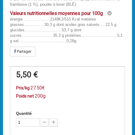
framboise (1 %), poudre à lever (BLÉ).
Valeurs nutritionnelles moyennes pour 100g
énergie…………………2149KJ/515 Kcal matières
grasses.................30,3 g dont acides gras saturés.....22,5 g
glucides...............................53,7 g dont
sucres..........................35,3 g protéines..............................5,1
g sel........................................0,28g
Partager
5,50 €
27.50€
Prix/kg
200g
Poids net
Quantité