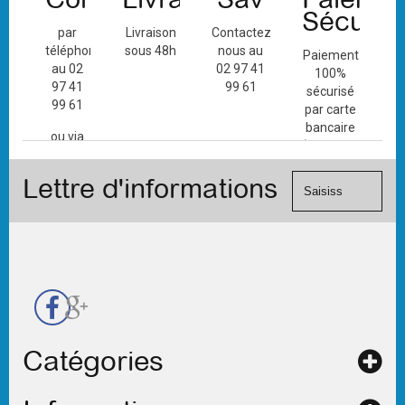
Sécuris
par
Livraison
Contactez-
téléphone
sous 48h
nous au
Paiement
au 02
02 97 41
100%
97 41
99 61
sécurisé
99 61
par carte
bancaire
ou via
(Mastercard,
le
Visa, ...) et
formulaire
Lettre d'informations
chèque.
de
contact
Catégories