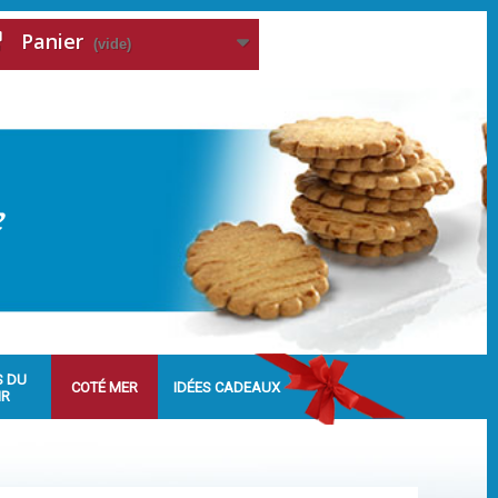
Panier
(vide)
S DU
COTÉ MER
IDÉES CADEAUX
IR