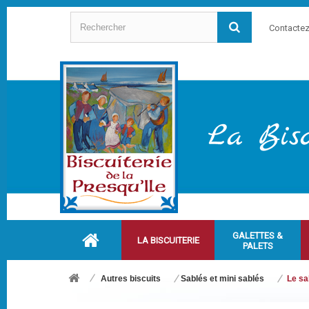
Contacte
GALETTES &
LA BISCUITERIE
PALETS
Autres biscuits
Sablés et mini sablés
Le sa