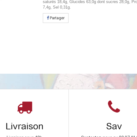
saturés 18,4g, Glucides 63,0g dont sucres 28,0g, Pr
7,4g, Sel 0,31g.
Partager
Livraison
Sav