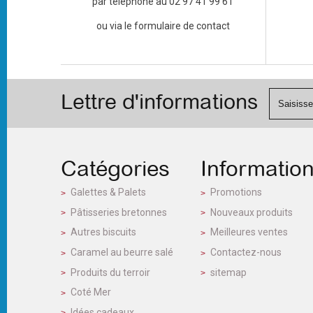
par téléphone au 02 97 41 99 61
ou via le formulaire de contact
Lettre d'informations
Catégories
Informatio
Galettes & Palets
Promotions
Pâtisseries bretonnes
Nouveaux produits
Autres biscuits
Meilleures ventes
Caramel au beurre salé
Contactez-nous
Produits du terroir
sitemap
Coté Mer
Idées cadeaux