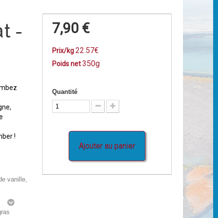
t -
7,90 €
22.57€
Prix/kg
350g
Poids net
combez
Quantité
gne,
e
mber !
Ajouter au panier
e vanille,
g
gras