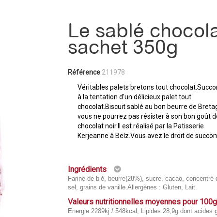
Le sablé chocola
sachet 350g
Référence
211978
Véritables palets bretons tout chocolat.Suc
à la tentation d'un délicieux palet tout
chocolat.Biscuit sablé au bon beurre de Breta
vous ne pourrez pas résister à son bon goût d
chocolat noir.Il est réalisé par la Patisserie
Kerjeanne à Belz.Vous avez le droit de succo
Ingrédients
Farine de blé, beurre(28%), sucre, cacao, concentré d
sel, grains de vanille.Allergènes : Gluten, Lait.
Valeurs nutritionnelles moyennes pour 100
Energie 2289kj / 548kcal, Lipides 28,9g dont acides 