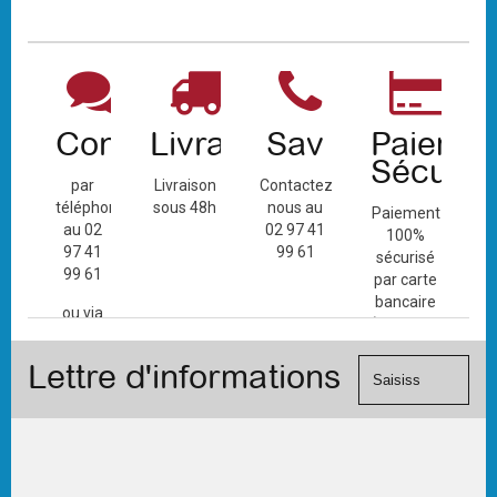
Contact
Livraison
Sav
Paiemen
Sécuris
par
Livraison
Contactez-
téléphone
sous 48h
nous au
Paiement
au 02
02 97 41
100%
97 41
99 61
sécurisé
99 61
par carte
bancaire
ou via
(Mastercard,
le
Visa, ...) et
formulaire
Lettre d'informations
chèque.
de
contact