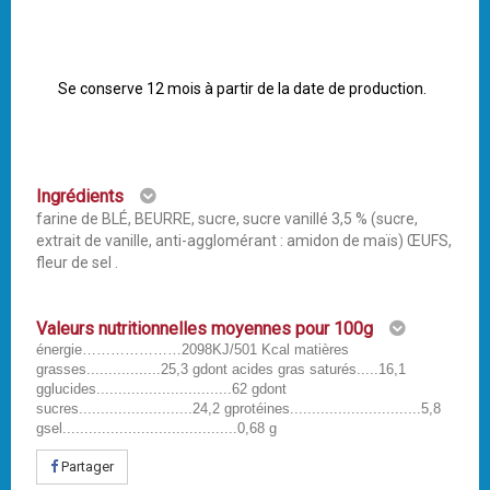
Se conserve 12 mois à partir de la date de production.
Ingrédients
farine de BLÉ, BEURRE, sucre, sucre vanillé 3,5 % (sucre,
extrait de vanille, anti-agglomérant : amidon de maïs) ŒUFS,
fleur de sel .
Valeurs nutritionnelles moyennes pour 100g
énergie…………………2098KJ/501 Kcal matières
grasses.................25,3 gdont acides gras saturés.....16,1
gglucides...............................62 gdont
sucres..........................24,2 gprotéines..............................5,8
gsel........................................0,68 g
Partager