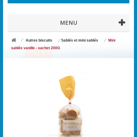
MENU
Autres biscuits
Sablés et mini sablés
Mini
sablés vanille - sachet 200G