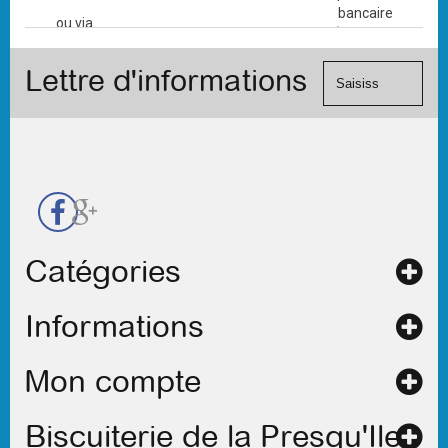
bancaire
ou via
(Mastercard,
le
Visa, ...) et
formulaire
Lettre d'informations
chèque.
de
contact
Catégories
Informations
Mon compte
Biscuiterie de la Presqu'Ile