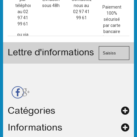
téléphone
sous 48h
nous au
Paiement
au 02
02 97 41
100%
97 41
99 61
sécurisé
99 61
par carte
bancaire
ou via
(Mastercard,
le
Visa, ...) et
formulaire
Lettre d'informations
chèque.
de
contact
Catégories
Informations