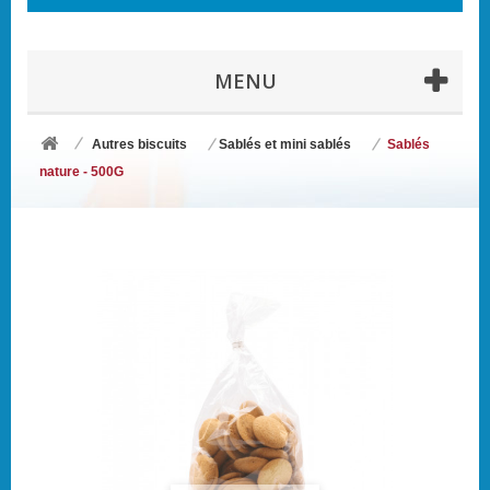
MENU
Autres biscuits
Sablés et mini sablés
Sablés
nature - 500G