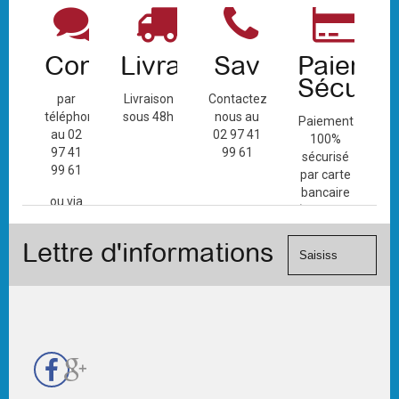
Contact
Livraison
Sav
Paiemen
Sécuris
par
Livraison
Contactez-
téléphone
sous 48h
nous au
Paiement
au 02
02 97 41
100%
97 41
99 61
sécurisé
99 61
par carte
bancaire
ou via
(Mastercard,
le
Visa, ...) et
formulaire
Lettre d'informations
chèque.
de
contact