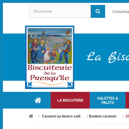
Contacte
GALETTES &
LA BISCUITERIE
PALETS
Caramel au beurre salé
Bonbon caramel
20