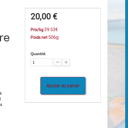
20,00 €
39.53€
Prix/kg
re
506g
Poids net
Quantité
Ajouter au panier
s
t
is