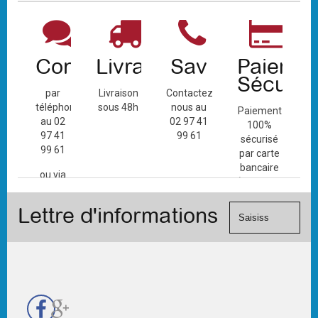
Contact
Livraison
Sav
Paiemen
Sécuris
par
Livraison
Contactez-
téléphone
sous 48h
nous au
Paiement
au 02
02 97 41
100%
97 41
99 61
sécurisé
99 61
par carte
bancaire
ou via
(Mastercard,
le
Visa, ...) et
formulaire
Lettre d'informations
chèque.
de
contact