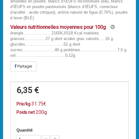
amandes en poudre, blancs d’ŒUFS reconstitués (eau, blancs
d’ŒUFS en poudre pasteurisés (blancs d’ŒUFS, correcteur
d’acidité : acide citrique)), arôme naturel de figue (0,76%), poudre
à lever (BLÉ).
Valeurs nutritionnelles moyennes pour 100g
énergie…………………2165KJ/518 Kcal matières
grasses.................27 g dont acides gras saturés.....16 g
glucides...............................61 g dont
sucres..........................40 g protéines..............................7,5 g
sel........................................0,12g
Partager
6,35 €
31.75€
Prix/kg
200g
Poids net
Quantité