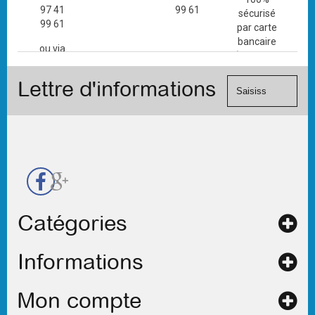
97 41
99 61
sécurisé
99 61
par carte
bancaire
ou via
(Mastercard,
le
Visa, ...) et
formulaire
Lettre d'informations
chèque.
de
contact
Catégories
Informations
Mon compte