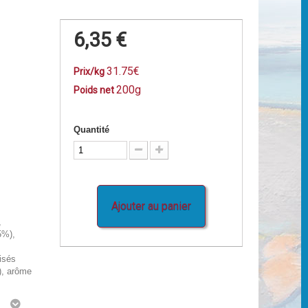
6,35 €
31.75€
Prix/kg
200g
Poids net
Quantité
Ajouter au panier
,
5%),
isés
)), arôme
g