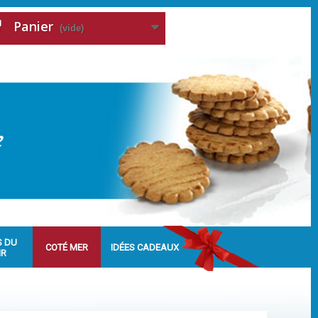
Panier
(vide)
S DU
COTÉ MER
IDÉES CADEAUX
IR