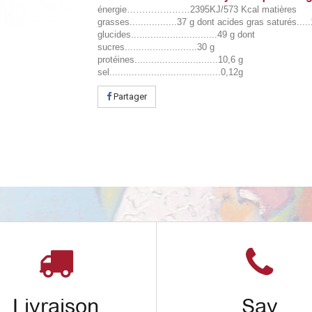
énergie…………………2395KJ/573 Kcal matières
grasses.................37 g dont acides gras saturés....
glucides...............................49 g dont
sucres..........................30 g
protéines..............................10,6 g
sel........................................0,12g
Partager
Livraison
Sav