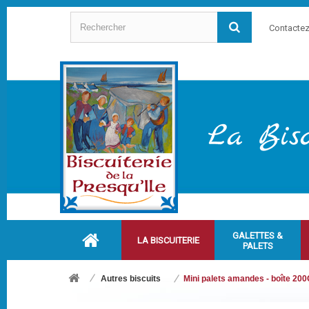
Contacte
GALETTES &
LA BISCUITERIE
PALETS
Autres biscuits
Mini palets amandes - boîte 20