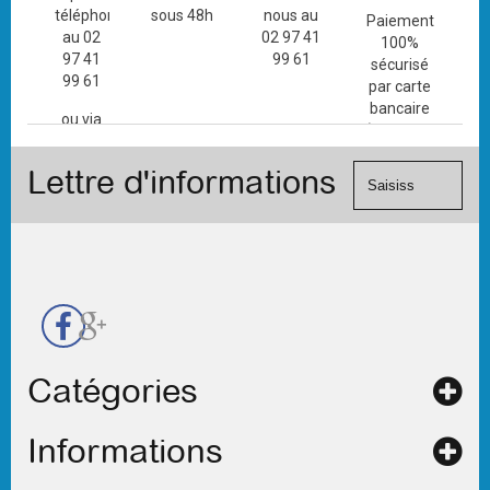
téléphone
sous 48h
nous au
Paiement
au 02
02 97 41
100%
97 41
99 61
sécurisé
99 61
par carte
bancaire
ou via
(Mastercard,
le
Visa, ...) et
formulaire
Lettre d'informations
chèque.
de
contact
Catégories
Informations