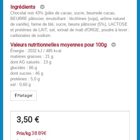
Ingrédients
Chocolat noir 43% (pâte de cacao, sucre, beurrede cacao,
BEURRE pâtissier, émulsifiant : lécithines (soja), arôme naturel
de vanille), farine de blé, sucre, beurre pâtissier (5%), LACTOSE
et protéines de LAIT, sel, extrait de malt d'ORGE, poudre à lever :
carbonates de sodium.
Valeurs nutritionnelles moyennes pour 100g
Énergie : 2032 kJ / 485 kcal
matières grasses : 21 g
dont AG saturés : 13 g
glucides : 66 g
dont sucres : 46 g
protéines : 5,0 g
sel : 0,60 g
Partager
3,50 €
38.89€
Prix/kg