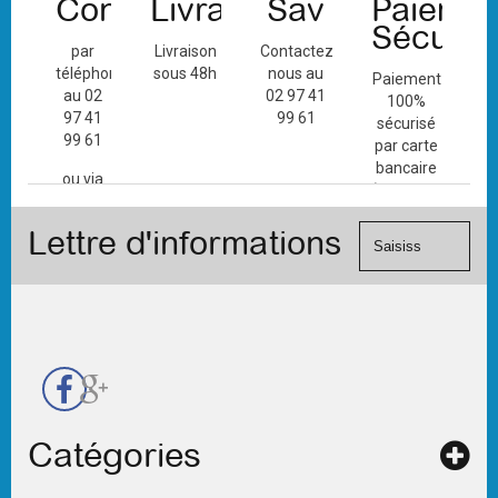
Contact
Livraison
Sav
Paiemen
Sécuris
par
Livraison
Contactez-
téléphone
sous 48h
nous au
Paiement
au 02
02 97 41
100%
97 41
99 61
sécurisé
99 61
par carte
bancaire
ou via
(Mastercard,
le
Visa, ...) et
formulaire
Lettre d'informations
chèque.
de
contact
Catégories