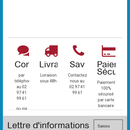
Contact
Livraison
Sav
Paiemen
Sécuris
par
Livraison
Contactez-
téléphone
sous 48h
nous au
Paiement
au 02
02 97 41
100%
97 41
99 61
sécurisé
99 61
par carte
bancaire
ou via
(Mastercard,
le
Visa, ...) et
formulaire
Lettre d'informations
chèque.
de