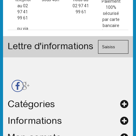
Paiement
au 02
02 97 41
100%
97 41
99 61
sécurisé
99 61
par carte
bancaire
ou via
(Mastercard,
le
Visa, ...) et
formulaire
Lettre d'informations
chèque.
de
contact
Catégories
Informations