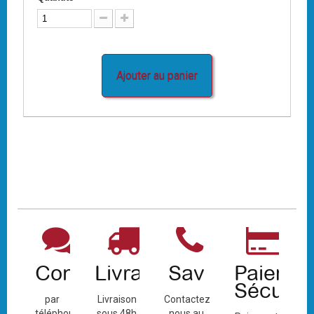
Ajouter au panier
Contact
Livraison
Sav
Paiemen
Sécuris
par
Livraison
Contactez-
téléphone
sous 48h
nous au