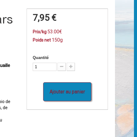
ars
7,95 €
53.00€
Prix/kg
150g
Poids net
Quantité
aille
Ajouter au panier
bio de
s, de
du