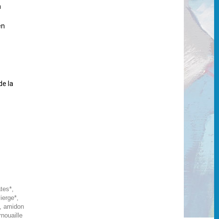
à
en
de la
tes*,
ierge*,
*, amidon
nouaille