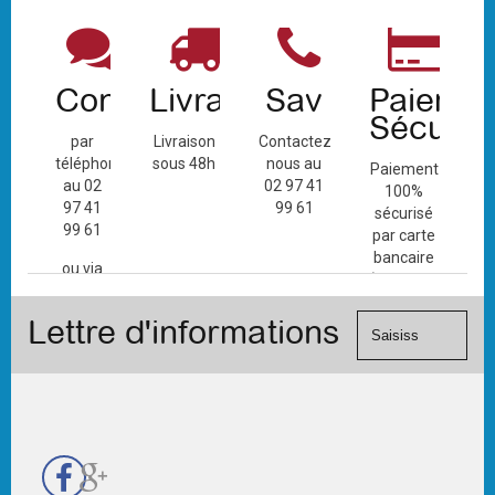
Contact
Livraison
Sav
Paiemen
Sécuris
par
Livraison
Contactez-
téléphone
sous 48h
nous au
Paiement
au 02
02 97 41
100%
97 41
99 61
sécurisé
99 61
par carte
bancaire
ou via
(Mastercard,
le
Visa, ...) et
formulaire
Lettre d'informations
chèque.
de
contact