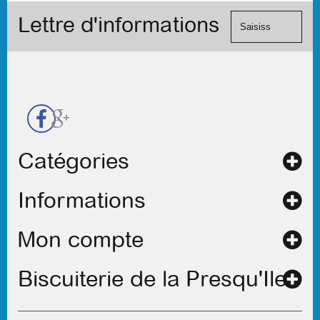
Visa, ...) et
formulaire
Lettre d'informations
chèque.
de
contact
Catégories
Informations
Mon compte
Biscuiterie de la Presqu'Ile