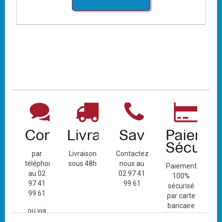
Contact
Livraison
Sav
Paiemen
Sécuris
par
Livraison
Contactez-
téléphone
sous 48h
nous au
Paiement
au 02
02 97 41
100%
97 41
99 61
sécurisé
99 61
par carte
bancaire
ou via
(Mastercard,
le