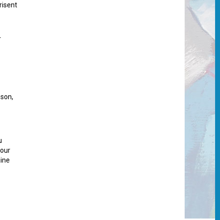
risent
r
sson,
u
four
aine