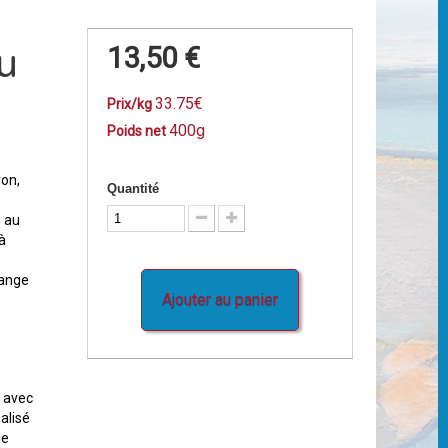
u
13,50 €
33.75€
Prix/kg
400g
Poids net
ron,
Quantité
u au
à
lange
Ajouter au panier
 avec
éalisé
de