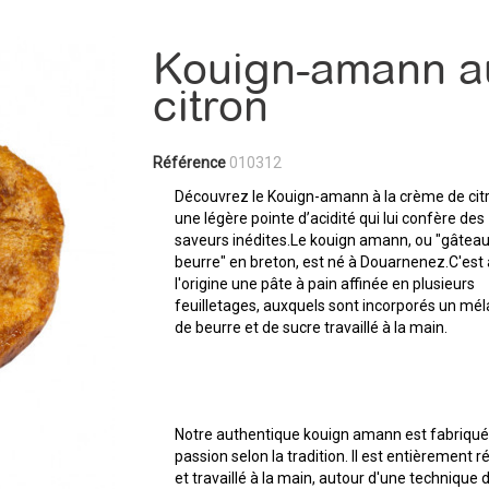
Kouign-amann a
citron
Référence
010312
Découvrez le Kouign-amann à la crème de cit
une légère pointe d’acidité qui lui confère des
saveurs inédites.Le kouign amann, ou "gâtea
beurre" en breton, est né à Douarnenez.C'est 
l'origine une pâte à pain affinée en plusieurs
feuilletages, auxquels sont incorporés un mé
de beurre et de sucre travaillé à la main.
Notre authentique kouign amann est fabriqué
passion selon la tradition. Il est entièrement r
et travaillé à la main, autour d'une technique 