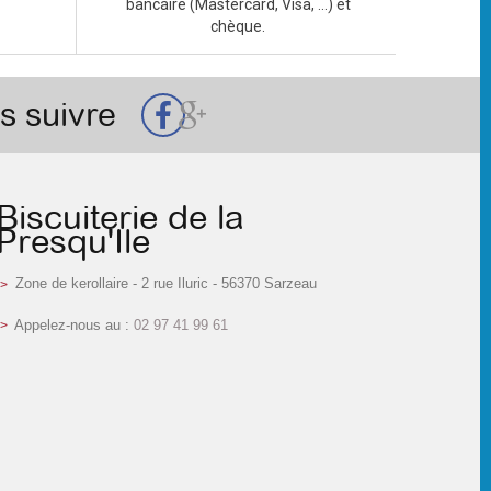
bancaire (Mastercard, Visa, ...) et
chèque.
s suivre
Biscuiterie de la
Presqu'Ile
Zone de kerollaire - 2 rue Iluric - 56370 Sarzeau
Appelez-nous au :
02 97 41 99 61