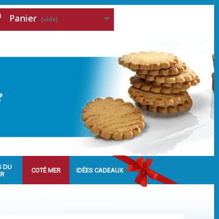
Panier
(vide)
S DU
COTÉ MER
IDÉES CADEAUX
IR