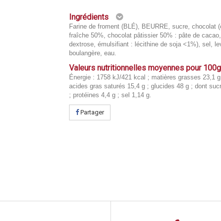
Ingrédients
Farine de froment (BLÉ), BEURRE, sucre, chocolat 
fraîche 50%, chocolat pâtissier 50% : pâte de cacao,
dextrose, émulsifiant : lécithine de soja <1%), sel, le
boulangère, eau.
Valeurs nutritionnelles moyennes pour 100
Énergie : 1758 kJ/421 kcal ; matières grasses 23,1 g
acides gras saturés 15,4 g ; glucides 48 g ; dont suc
; protéines 4,4 g ; sel 1,14 g.
Partager