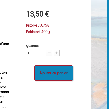
13,50 €
33.75€
Prix/kg
400g
Poids net
 d’une
Quantité
eton,
Ajouter au panier
 à
ls
ucre
amann
est
our
e nos