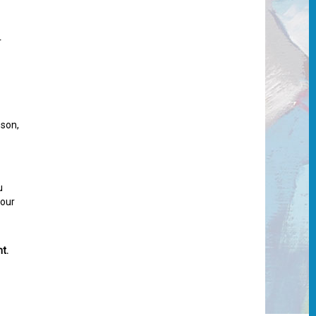
r
sson,
u
four
t.