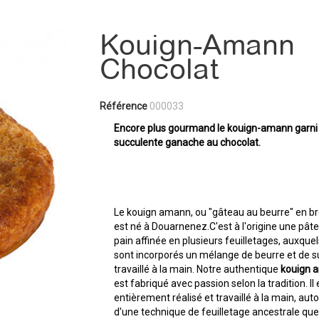
Kouign-Amann
Chocolat
Référence
000033
Encore plus gourmand le kouign-amann garni
succulente ganache au chocolat.
Le kouign amann, ou "gâteau au beurre" en br
est né à Douarnenez.C'est à l'origine une pâte
pain affinée en plusieurs feuilletages, auxque
sont incorporés un mélange de beurre et de s
travaillé à la main. Notre authentique
kouign 
est fabriqué avec passion selon la tradition. Il 
entièrement réalisé et travaillé à la main, aut
d'une technique de feuilletage ancestrale qu