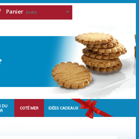
Panier
(vide)
S DU
COTÉ MER
IDÉES CADEAUX
IR