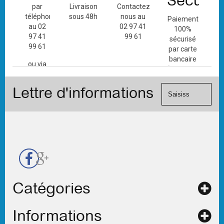
Sécuris
par
Livraison
Contactez-
téléphone
sous 48h
nous au
Paiement
au 02
02 97 41
100%
97 41
99 61
sécurisé
99 61
par carte
bancaire
ou via
(Mastercard,
le
Visa, ...) et
formulaire
Lettre d'informations
chèque.
de
contact
Catégories
Informations