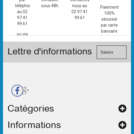
téléphone
sous 48h
nous au
Paiement
au 02
02 97 41
100%
97 41
99 61
sécurisé
99 61
par carte
bancaire
ou via
(Mastercard,
le
Visa, ...) et
formulaire
Lettre d'informations
chèque.
de
contact
Catégories
Informations