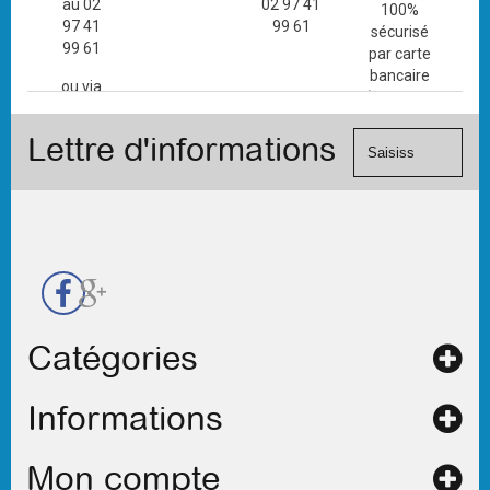
au 02
02 97 41
100%
97 41
99 61
sécurisé
99 61
par carte
bancaire
ou via
(Mastercard,
le
Visa, ...) et
formulaire
Lettre d'informations
chèque.
de
contact
Catégories
Informations
Mon compte