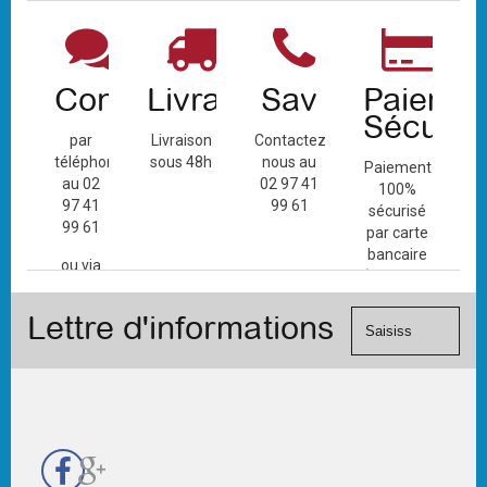
Contact
Livraison
Sav
Paiemen
Sécuris
par
Livraison
Contactez-
téléphone
sous 48h
nous au
Paiement
au 02
02 97 41
100%
97 41
99 61
sécurisé
99 61
par carte
bancaire
ou via
(Mastercard,
le
Visa, ...) et
formulaire
Lettre d'informations
chèque.
de
contact