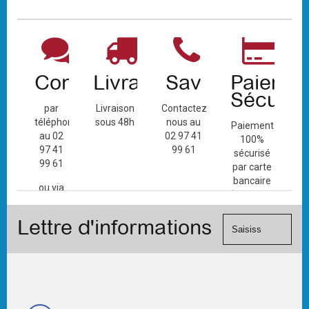
Contact
Livraison
Sav
Paiemen
Sécuris
par
Livraison
Contactez-
téléphone
sous 48h
nous au
Paiement
au 02
02 97 41
100%
97 41
99 61
sécurisé
99 61
par carte
bancaire
ou via
(Mastercard,
le
Visa, ...) et
formulaire
Lettre d'informations
chèque.
de
contact