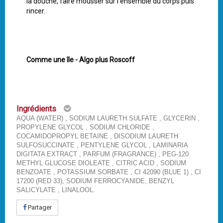
la douche, faire mousser sur l’ensemble du corps puis
rincer.
Comme une île - Algo plus Roscoff
Ingrédients
AQUA (WATER) , SODIUM LAURETH SULFATE , GLYCERIN ,
PROPYLENE GLYCOL , SODIUM CHLORIDE ,
COCAMIDOPROPYL BETAINE , DISODIUM LAURETH
SULFOSUCCINATE , PENTYLENE GLYCOL , LAMINARIA
DIGITATA EXTRACT , PARFUM (FRAGRANCE) , PEG-120
METHYL GLUCOSE DIOLEATE , CITRIC ACID , SODIUM
BENZOATE , POTASSIUM SORBATE , CI 42090 (BLUE 1) , CI
17200 (RED 33), SODIUM FERROCYANIDE, BENZYL
SALICYLATE , LINALOOL.
Partager