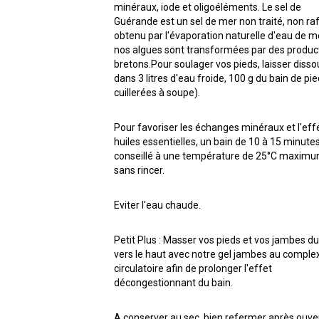
minéraux, iode et oligoéléments. Le sel de
Guérande est un sel de mer non traité, non raf
obtenu par l'évaporation naturelle d'eau de m
nos algues sont transformées par des produc
bretons.Pour soulager vos pieds, laisser diss
dans 3 litres d'eau froide, 100 g du bain de pie
cuillerées à soupe).
Pour favoriser les échanges minéraux et l'eff
huiles essentielles, un bain de 10 à 15 minute
conseillé à une température de 25°C maximu
sans rincer.
Eviter l'eau chaude.
Petit Plus : Masser vos pieds et vos jambes d
vers le haut avec notre gel jambes au comple
circulatoire afin de prolonger l'effet
décongestionnant du bain.
A conserver au sec, bien refermer après ouve