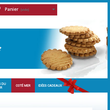
Panier
(vide)
S DU
COTÉ MER
IDÉES CADEAUX
IR