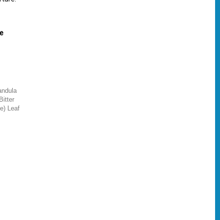
ne
andula
Bitter
ee) Leaf