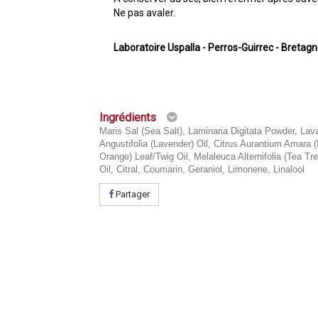
Ne pas avaler.
Laboratoire Uspalla - Perros-Guirrec - Bretag
Ingrédients
Maris Sal (Sea Salt), Laminaria Digitata Powder, Lav
Angustifolia (Lavender) Oil, Citrus Aurantium Amara (
Orange) Leaf/Twig Oil, Melaleuca Alternifolia (Tea Tr
Oil, Citral, Coumarin, Geraniol, Limonene, Linalool
Partager