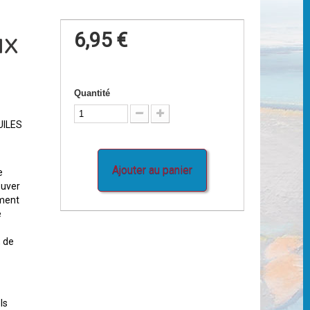
ux
6,95 €
Quantité
UILES
Ajouter au panier
e
ouver
ement
e
, de
ls