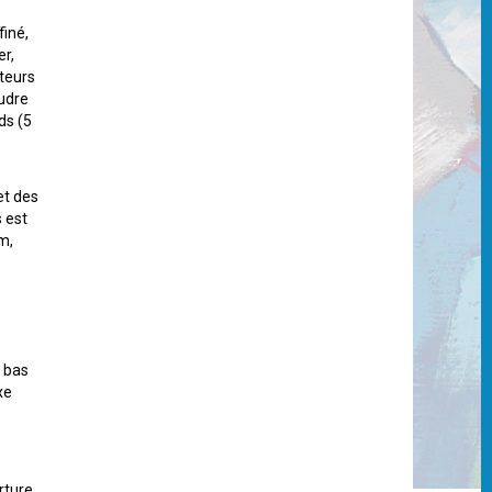
finé,
er,
teurs
oudre
ds (5
et des
s est
m,
u bas
xe
rture.