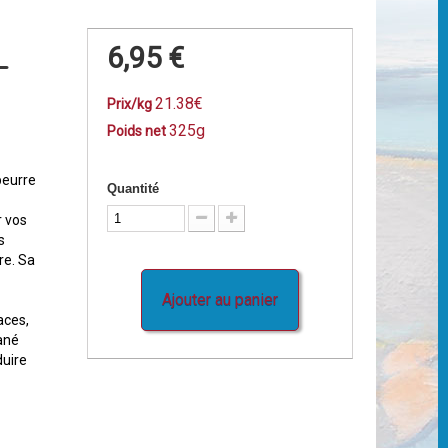
-
6,95 €
21.38€
Prix/kg
325g
Poids net
beurre
Quantité
r vos
s
re. Sa
Ajouter au panier
aces,
tané
duire