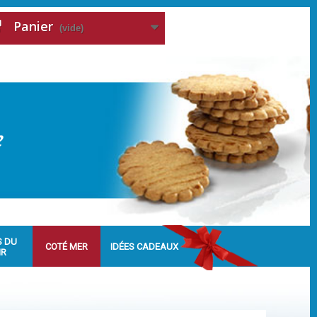
Panier
(vide)
S DU
COTÉ MER
IDÉES CADEAUX
IR