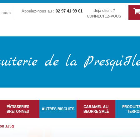
déjà client ?
Appelez-nous au :
02 97 41 99 61
z-nous
CONNECTEZ-VOUS
PÂTISSERIES
CARAMEL AU
PRODUIT
AUTRES BISCUITS
BRETONNES
BEURRE SALÉ
TERRO
bon 325g