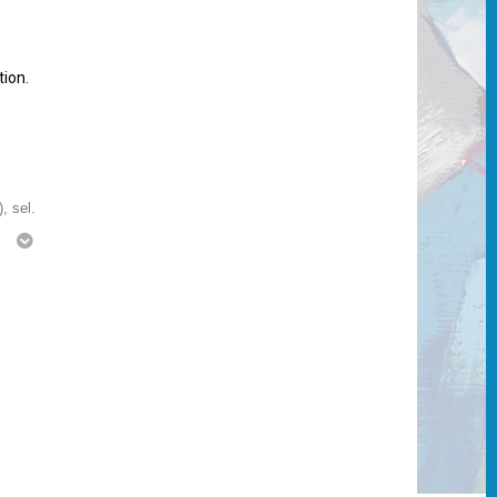
tion.
, sel.
g