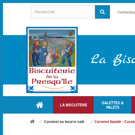
Contacte
GALETTES &
LA BISCUITERIE
PALETS
Caramel au beurre salé
Caramel liquide - Cara