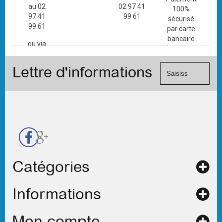
au 02
02 97 41
100%
97 41
99 61
sécurisé
99 61
par carte
bancaire
ou via
(Mastercard,
le
Visa, ...) et
formulaire
Lettre d'informations
chèque.
de
contact
Catégories
Informations
Mon compte