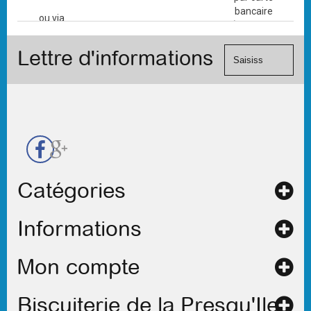
bancaire
ou via
(Mastercard,
le
Visa, ...) et
formulaire
Lettre d'informations
chèque.
de
contact
Catégories
Informations
Mon compte
Biscuiterie de la Presqu'Ile