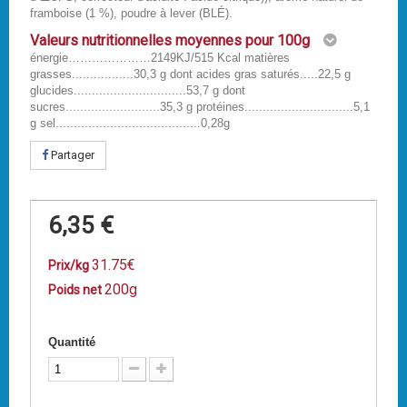
framboise (1 %), poudre à lever (BLÉ).
Valeurs nutritionnelles moyennes pour 100g
énergie…………………2149KJ/515 Kcal matières
grasses.................30,3 g dont acides gras saturés.....22,5 g
glucides...............................53,7 g dont
sucres..........................35,3 g protéines..............................5,1
g sel........................................0,28g
Partager
6,35 €
31.75€
Prix/kg
200g
Poids net
Quantité