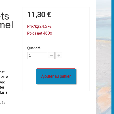
ts
11,30 €
mel
24.57€
Prix/kg
460g
Poids net
Quantité
est
Ajouter au panier
s ou à
vec
ter
lus à
 dès