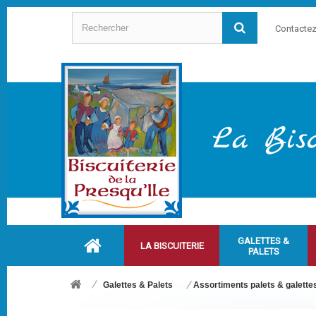
Contacte
GALETTES &
LA BISCUITERIE
PALETS
Galettes & Palets
Assortiments palets & galette