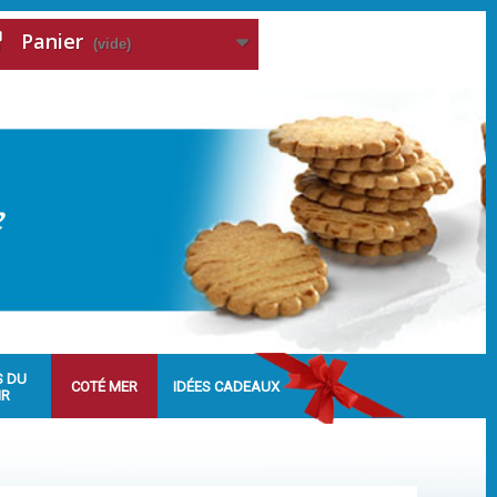
Panier
(vide)
S DU
COTÉ MER
IDÉES CADEAUX
IR