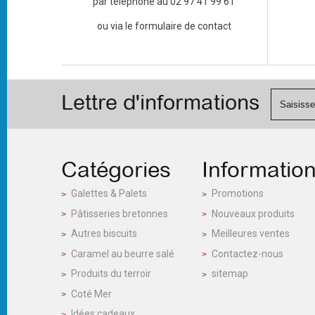
par téléphone au 02 97 41 99 61
ou via le formulaire de contact
Lettre d'informations
Catégories
Informatio
Galettes & Palets
Promotions
Pâtisseries bretonnes
Nouveaux produits
Autres biscuits
Meilleures ventes
Caramel au beurre salé
Contactez-nous
Produits du terroir
sitemap
Coté Mer
Idées cadeaux