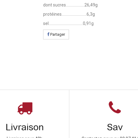
dont sucres....................26,49g
protéines...........................6,3g
sel.....................................0,91g
Partager
Livraison
Sav