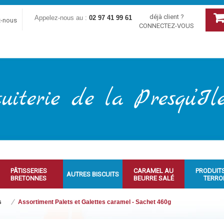
déjà client ?
Appelez-nous au :
02 97 41 99 61
z-nous
CONNECTEZ-VOUS
PÂTISSERIES
CARAMEL AU
PRODUIT
AUTRES BISCUITS
BRETONNES
BEURRE SALÉ
TERRO
s
Assortiment Palets et Galettes caramel - Sachet 460g