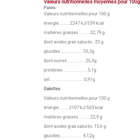
Valeurs nutritionnelles moyennes pour 100
Palets
Valeurs nutritionnelles pour 100 g
énergie............2247 kJ/539 kcal
matières grasses.............32,79 g
dont acides gras saturés.. 23 g
glucides.........................55,3g
dont sucres....................25,3g
protéines...........................5,1g
sel.....................................0,91g
Galettes
Valeurs nutritionnelles pour 100 g
énergie...........2107 kJ/503 kcal
matières grasses.............22,9 g
dont acides gras saturés..15,6 g
glucides.........................67,2g