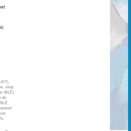
het
ts)
LAIT),
e, sirop
er (BLÉ),
p de
e BLÉ,
caramel
sel,
 %,